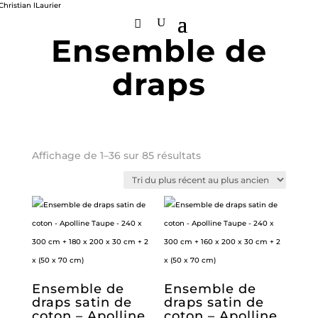
Ensemble de
draps
Trié
Affichage de 1–36 sur 85 résultats
du
plus
récent
au
plus
ancien
Ensemble de
Ensemble de
draps satin de
draps satin de
coton – Apolline
coton – Apolline