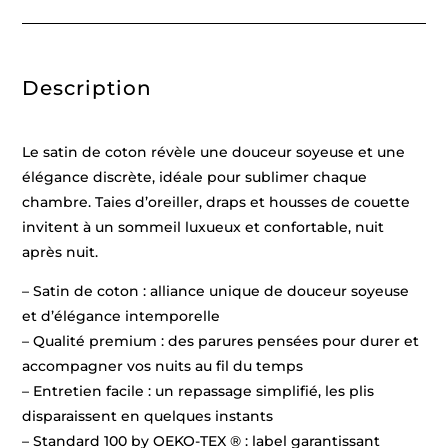
x
270
cm
+
150
Description
x
200
x
30
cm
Le satin de coton révèle une douceur soyeuse et une
+
2
élégance discrète, idéale pour sublimer chaque
x
chambre. Taies d’oreiller, draps et housses de couette
(50
x
invitent à un sommeil luxueux et confortable, nuit
80
cm)
après nuit.
– Satin de coton : alliance unique de douceur soyeuse
et d’élégance intemporelle
– Qualité premium : des parures pensées pour durer et
accompagner vos nuits au fil du temps
– Entretien facile : un repassage simplifié, les plis
disparaissent en quelques instants
– Standard 100 by OEKO-TEX ® : label garantissant