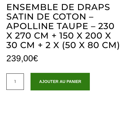
ENSEMBLE DE DRAPS
SATIN DE COTON –
APOLLINE TAUPE – 230
X 270 CM + 150 X 200 X
30 CM + 2 X (50 X 80 CM)
239,00
€
quantité
de
AJOUTER AU PANIER
Ensemble
de
draps
satin
de
coton
-
Apolline
Taupe
-
230