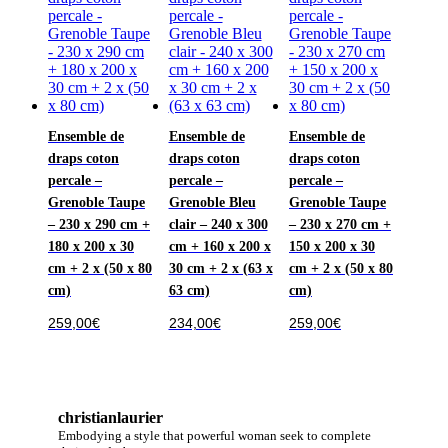
Ensemble de
Ensemble de
Ensemble de
draps coton
draps coton
draps coton
percale –
percale –
percale –
Grenoble Taupe
Grenoble Bleu
Grenoble Taupe
– 230 x 290 cm +
clair – 240 x 300
– 230 x 270 cm +
180 x 200 x 30
cm + 160 x 200 x
150 x 200 x 30
cm + 2 x (50 x 80
30 cm + 2 x (63 x
cm + 2 x (50 x 80
cm)
63 cm)
cm)
259,00
€
234,00
€
259,00
€
christianlaurier
Embodying a style that powerful woman seek to complete