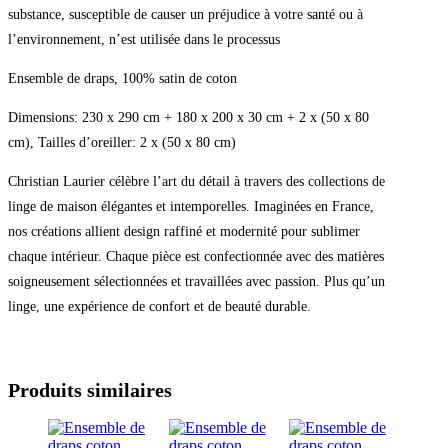
substance, susceptible de causer un préjudice à votre santé ou à
30
cm
l’environnement, n’est utilisée dans le processus
+
2
Ensemble de draps, 100% satin de coton
x
(50
Dimensions: 230 x 290 cm + 180 x 200 x 30 cm + 2 x (50 x 80
x
80
cm), Tailles d’oreiller: 2 x (50 x 80 cm)
cm)
Christian Laurier célèbre l’art du détail à travers des collections de
linge de maison élégantes et intemporelles. Imaginées en France,
nos créations allient design raffiné et modernité pour sublimer
chaque intérieur. Chaque pièce est confectionnée avec des matières
soigneusement sélectionnées et travaillées avec passion. Plus qu’un
linge, une expérience de confort et de beauté durable.
Produits similaires