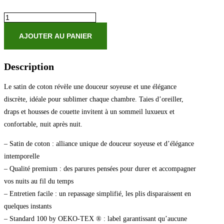
quantité
de
Ensemble
AJOUTER AU PANIER
de
draps
satin
Description
de
coton
Le satin de coton révèle une douceur soyeuse et une élégance
rayure
tissé
discrète, idéale pour sublimer chaque chambre. Taies d’oreiller,
dobby
draps et housses de couette invitent à un sommeil luxueux et
-
Taupe
confortable, nuit après nuit.
01
-
– Satin de coton : alliance unique de douceur soyeuse et d’élégance
230
intemporelle
x
290
– Qualité premium : des parures pensées pour durer et accompagner
cm
vos nuits au fil du temps
+
– Entretien facile : un repassage simplifié, les plis disparaissent en
180
x
quelques instants
200
– Standard 100 by OEKO-TEX ® : label garantissant qu’aucune
x