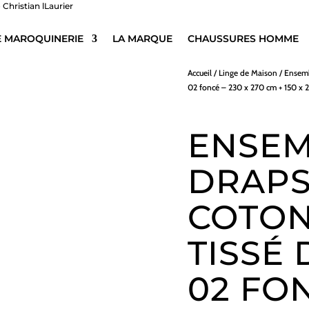
E MAROQUINERIE
LA MARQUE
CHAUSSURES HOMME
Accueil
/
Linge de Maison
/
Ensemb
02 foncé – 230 x 270 cm + 150 x 
ENSEM
DRAPS
COTON
TISSÉ 
02 FON