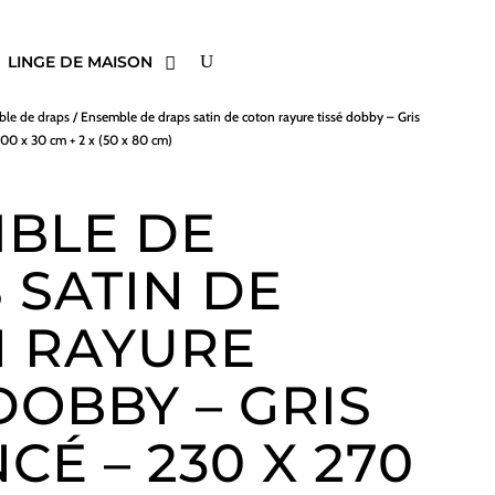
LINGE DE MAISON
le de draps
/ Ensemble de draps satin de coton rayure tissé dobby – Gris
200 x 30 cm + 2 x (50 x 80 cm)
BLE DE
 SATIN DE
 RAYURE
DOBBY – GRIS
CÉ – 230 X 270