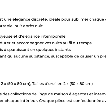
02
foncé
-
230
t une élégance discrète, idéale pour sublimer chaque c
x
270
table, nuit après nuit.
cm
+
soyeuse et d’élégance intemporelle
150
x
durer et accompagner vos nuits au fil du temps
200
plis disparaissent en quelques instants
x
30
sant qu’aucune substance, susceptible de causer un pré
cm
+
2
x
(50
x
x (50 x 80 cm), Tailles d’oreiller: 2 x (50 x 80 cm)
80
cm)
vers des collections de linge de maison élégantes et int
imer chaque intérieur. Chaque pièce est confectionnée