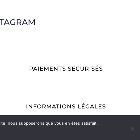
STAGRAM
PAIEMENTS SÉCURISÉS
INFORMATIONS LÉGALES
Conditions Générales de Vente
Mentions légales
 site, nous supposerons que vous en êtes satisfait.
Politique de retour
Vos commandes
Mon compte