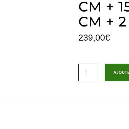
CM + 1
CM + 2
239,00
€
quantité
de
AJOUTE
Ensemble
de
draps
satin
de
coton
rayure
tissé
dobby
-
Gris