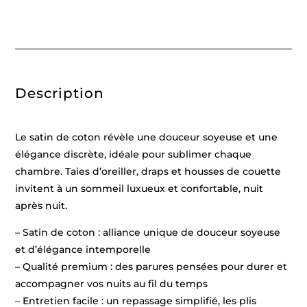
dobby
-
Blanc
01
-
240
x
300
Description
cm
+
2
x
(90
Le satin de coton révèle une douceur soyeuse et une
x
200
élégance discrète, idéale pour sublimer chaque
x
chambre. Taies d’oreiller, draps et housses de couette
30
cm)
invitent à un sommeil luxueux et confortable, nuit
+
2
après nuit.
x
(63
– Satin de coton : alliance unique de douceur soyeuse
x
63
et d’élégance intemporelle
cm)
– Qualité premium : des parures pensées pour durer et
accompagner vos nuits au fil du temps
– Entretien facile : un repassage simplifié, les plis