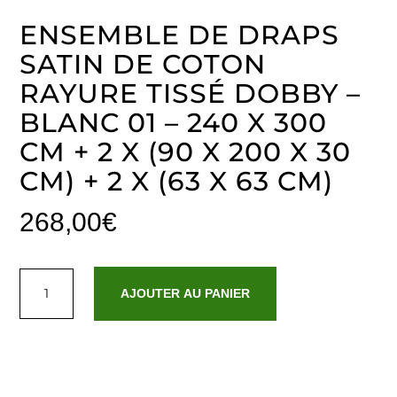
ENSEMBLE DE DRAPS
SATIN DE COTON
RAYURE TISSÉ DOBBY –
BLANC 01 – 240 X 300
CM + 2 X (90 X 200 X 30
CM) + 2 X (63 X 63 CM)
268,00
€
quantité
de
AJOUTER AU PANIER
Ensemble
de
draps
satin
de
coton
rayure
tissé