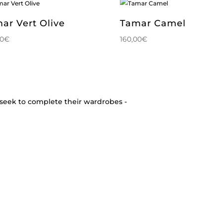
ar Vert Olive
Tamar Camel
00
€
160,00
€
seek to complete their wardrobes -