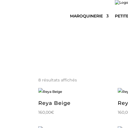
MAROQUINERIE
PETIT
Trié
8 résultats affichés
du
plus
récent
au
Reya Beige
Rey
plus
ancien
160,00
€
160,