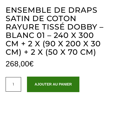
ENSEMBLE DE DRAPS
SATIN DE COTON
RAYURE TISSÉ DOBBY –
BLANC 01 – 240 X 300
CM + 2 X (90 X 200 X 30
CM) + 2 X (50 X 70 CM)
268,00
€
quantité
de
AJOUTER AU PANIER
Ensemble
de
draps
satin
de
coton
rayure
tissé