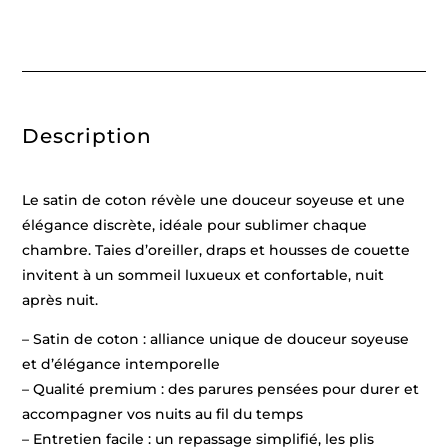
dobby
-
Blanc
01
-
240
x
300
Description
cm
+
2
x
(90
Le satin de coton révèle une douceur soyeuse et une
x
200
élégance discrète, idéale pour sublimer chaque
x
chambre. Taies d’oreiller, draps et housses de couette
30
cm)
invitent à un sommeil luxueux et confortable, nuit
+
2
après nuit.
x
(50
– Satin de coton : alliance unique de douceur soyeuse
x
70
et d’élégance intemporelle
cm)
– Qualité premium : des parures pensées pour durer et
accompagner vos nuits au fil du temps
– Entretien facile : un repassage simplifié, les plis