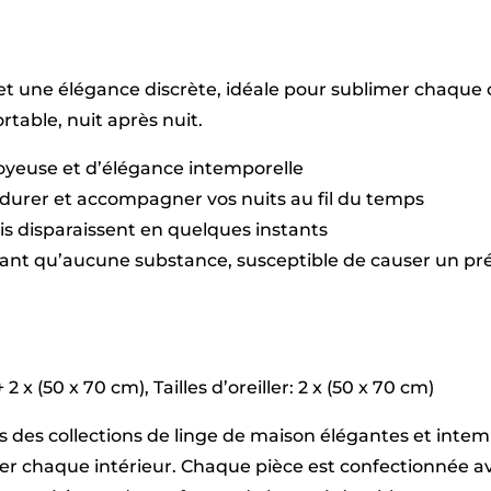
11
foncé
-
240
t une élégance discrète, idéale pour sublimer chaque c
x
300
table, nuit après nuit.
cm
+
soyeuse et d’élégance intemporelle
160
x
durer et accompagner vos nuits au fil du temps
200
plis disparaissent en quelques instants
x
30
sant qu’aucune substance, susceptible de causer un pré
cm
+
2
x
(50
x
x (50 x 70 cm), Tailles d’oreiller: 2 x (50 x 70 cm)
70
cm)
vers des collections de linge de maison élégantes et int
imer chaque intérieur. Chaque pièce est confectionnée