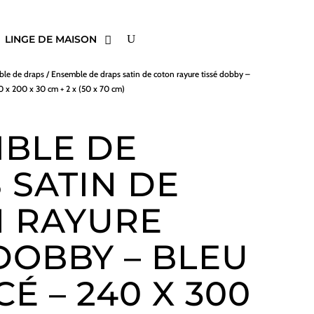
LINGE DE MAISON
le de draps
/ Ensemble de draps satin de coton rayure tissé dobby –
0 x 200 x 30 cm + 2 x (50 x 70 cm)
BLE DE
 SATIN DE
 RAYURE
 DOBBY – BLEU
CÉ – 240 X 300