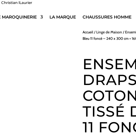
E MAROQUINERIE
LA MARQUE
CHAUSSURES HOMME
Accueil
/
Linge de Maison
/
Ensemb
Bleu 11 foncé – 240 x 300 cm + 16
ENSEM
DRAPS
COTON
TISSÉ
11 FON