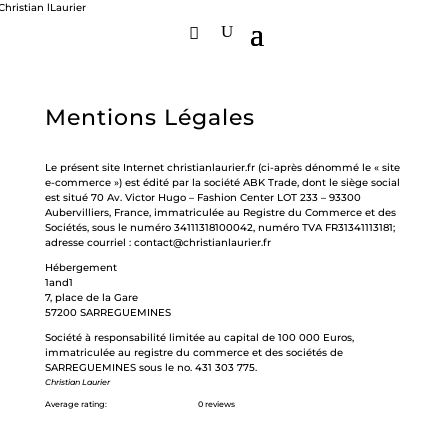
Mentions Légales
Le présent site Internet christianlaurier.fr (ci-après dénommé le « site
e-commerce ») est édité par la société ABK Trade, dont le siège social
est situé 70 Av. Victor Hugo – Fashion Center LOT 233 – 93300
Aubervilliers, France, immatriculée au Registre du Commerce et des
Sociétés, sous le numéro 34111318100042, numéro TVA FR31341113181;
adresse courriel : contact@christianlaurier.fr
Hébergement
1and1
7, place de la Gare
57200 SARREGUEMINES
Société à responsabilité limitée au capital de 100 000 Euros,
immatriculée au registre du commerce et des sociétés de
SARREGUEMINES sous le no. 431 303 775.
Christian Laurier
Average rating:
0 reviews