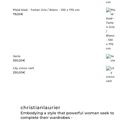
Plaid tissé - Tartan Gris / Blanc - 130 x 170 cm
79,00
€
Jacie
350,00
€
Lily croco vert
250,00
€
christianlaurier
Embodying a style that powerful woman seek to
complete their wardrobes -