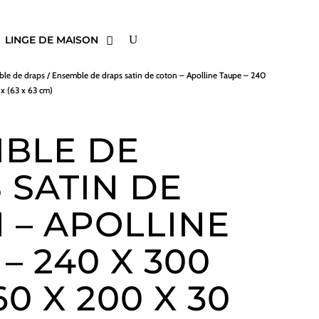
LINGE DE MAISON
le de draps
/ Ensemble de draps satin de coton – Apolline Taupe – 240
x (63 x 63 cm)
BLE DE
 SATIN DE
 – APOLLINE
– 240 X 300
60 X 200 X 30