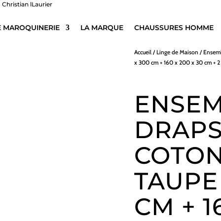
E MAROQUINERIE
LA MARQUE
CHAUSSURES HOMME
Accueil
/
Linge de Maison
/
Ensemb
x 300 cm + 160 x 200 x 30 cm + 2 
ENSEM
DRAPS
COTON
TAUPE 
CM + 1