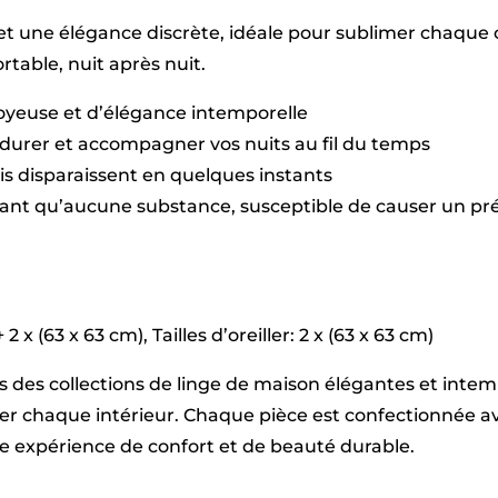
+
t une élégance discrète, idéale pour sublimer chaque c
160
x
table, nuit après nuit.
200
x
soyeuse et d’élégance intemporelle
30
cm
durer et accompagner vos nuits au fil du temps
+
plis disparaissent en quelques instants
2
x
sant qu’aucune substance, susceptible de causer un pré
(63
x
63
cm)
x (63 x 63 cm), Tailles d’oreiller: 2 x (63 x 63 cm)
vers des collections de linge de maison élégantes et int
imer chaque intérieur. Chaque pièce est confectionnée
une expérience de confort et de beauté durable.