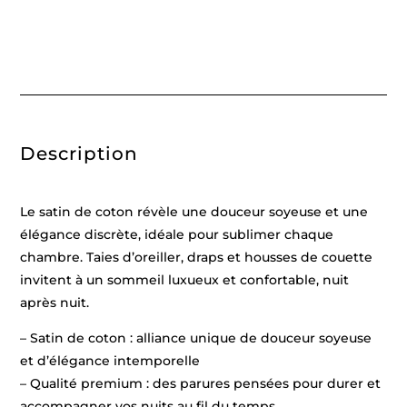
rayure
tissé
dobby
-
Bleu
11
foncé
-
240
x
Description
300
cm
+
2
x
Le satin de coton révèle une douceur soyeuse et une
(90
x
élégance discrète, idéale pour sublimer chaque
200
chambre. Taies d’oreiller, draps et housses de couette
x
30
invitent à un sommeil luxueux et confortable, nuit
cm)
+
après nuit.
2
x
– Satin de coton : alliance unique de douceur soyeuse
(50
x
et d’élégance intemporelle
70
cm)
– Qualité premium : des parures pensées pour durer et
accompagner vos nuits au fil du temps