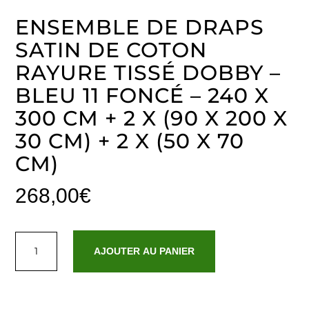
ENSEMBLE DE DRAPS
SATIN DE COTON
RAYURE TISSÉ DOBBY –
BLEU 11 FONCÉ – 240 X
300 CM + 2 X (90 X 200 X
30 CM) + 2 X (50 X 70
CM)
268,00
€
quantité
de
AJOUTER AU PANIER
Ensemble
de
draps
satin
de
coton