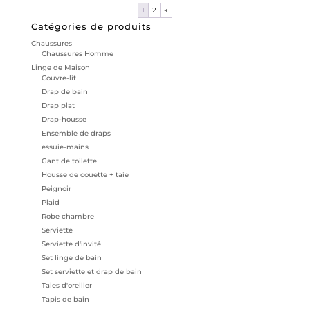
1
2
→
Catégories de produits
Chaussures
Chaussures Homme
Linge de Maison
Couvre-lit
Drap de bain
Drap plat
Drap-housse
Ensemble de draps
essuie-mains
Gant de toilette
Housse de couette + taie
Peignoir
Plaid
Robe chambre
Serviette
Serviette d'invité
Set linge de bain
Set serviette et drap de bain
Taies d'oreiller
Tapis de bain