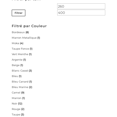
Prix
Prix
min
max
Filtrer
Filtré par Couleur
Bordeaux
(8)
Marron Metallique
(1)
Moka
(4)
Taupe Fonce
(1)
Vert Menthe
(1)
Argente
(1)
Beige
(1)
Blanc Cassé
(3)
Bleu
(1)
Bleu Canard
(1)
Bleu Marine
(2)
Camel
(9)
Marron
(1)
Noir
(12)
Rouge
(2)
Taupe
(3)