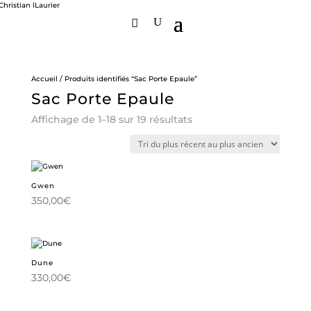
Accueil
/ Produits identifiés “Sac Porte Epaule”
Sac Porte Epaule
Trié
Affichage de 1–18 sur 19 résultats
du
plus
récent
au
plus
ancien
Gwen
350,00
€
Dune
330,00
€