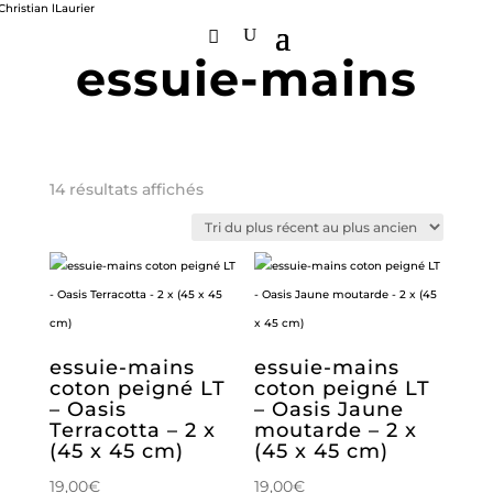
essuie-mains
Trié
14 résultats affichés
du
plus
récent
au
plus
ancien
essuie-mains
essuie-mains
coton peigné LT
coton peigné LT
– Oasis
– Oasis Jaune
Terracotta – 2 x
moutarde – 2 x
(45 x 45 cm)
(45 x 45 cm)
19,00
€
19,00
€