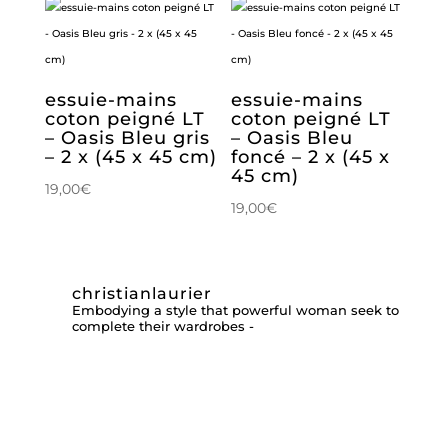
essuie-mains
essuie-mains
coton peigné LT
coton peigné LT
– Oasis Bleu gris
– Oasis Bleu
– 2 x (45 x 45 cm)
foncé – 2 x (45 x
45 cm)
19,00
€
19,00
€
christianlaurier
Embodying a style that powerful woman seek to
complete their wardrobes -