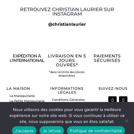
RETROUVEZ CHRISTIAN LAURIER SUR
INSTAGRAM
@christianlaurier
EXPÉDITION À
LIVRAISON EN 5
PAIEMENTS
L'INTERNATIONAL
JOURS
SÉCURISÉS
OUVRÉS*
*dans la limite des stocks
disponibles
LA MAISON
INFORMATIONS
SUIVEZ-NOUS
LÉGALES
La Maroquinerie
Conditions Générales
La Petite Maroquinerie
de Vente
A propos
Nous utilisons des cookies pour vous garantir la meilleure
Mentions légales
Nous contacter
expérience sur notre site web. Si vous continuez à utiliser ce
Politique de retour
Vos commandes
site, nous supposerons que vous en êtes satisfait.
Mon compte
J'accepte
Je refuse
Politique de confidentialité