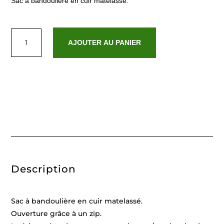
Sac à bandoulière en cuir matelassé.
quantité
de
AJOUTER AU PANIER
Pauline
taupe
Description
Sac à bandoulière en cuir matelassé.
Ouverture grâce à un zip.