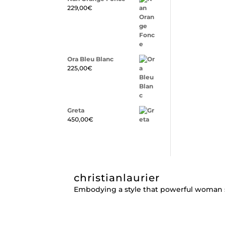
229,00
€
Ora Bleu Blanc
225,00
€
Greta
450,00
€
christianlaurier
Embodying a style that powerful woman 