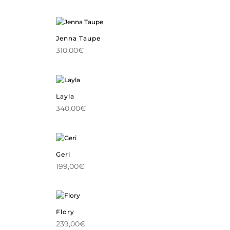
Jenna Taupe
310,00
€
Layla
340,00
€
Geri
199,00
€
Flory
239,00
€