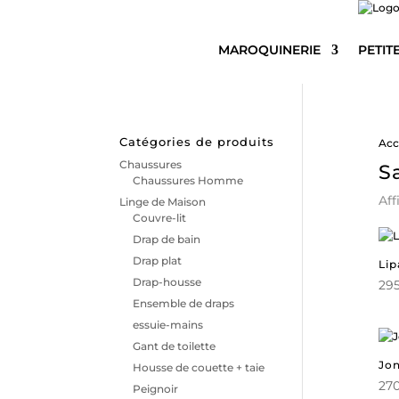
MAROQUINERIE
PETIT
Catégories de produits
Acc
Chaussures
S
Chaussures Homme
Aff
Linge de Maison
Couvre-lit
Drap de bain
Drap plat
Lip
Drap-housse
295
Ensemble de draps
essuie-mains
Gant de toilette
Jo
Housse de couette + taie
270
Peignoir