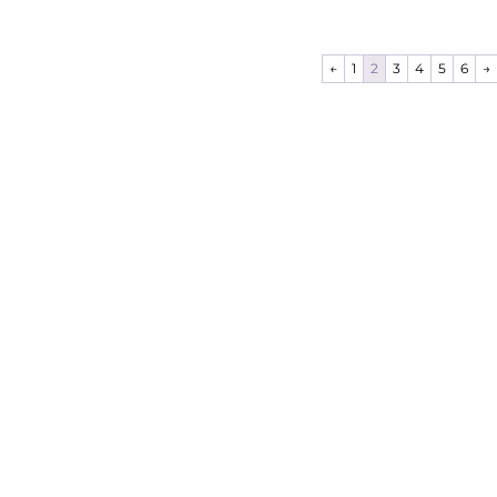
←
1
2
3
4
5
6
→