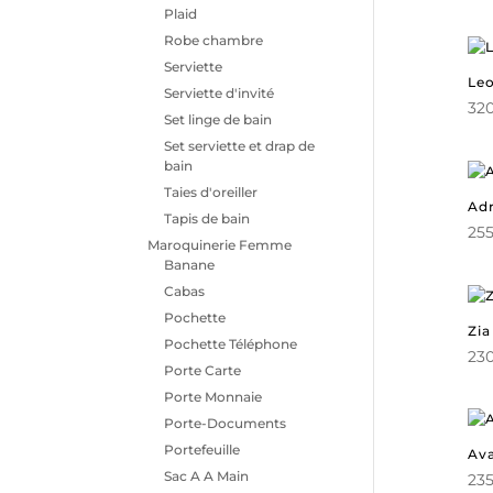
Plaid
Robe chambre
Serviette
Leo
Serviette d'invité
320
Set linge de bain
Set serviette et drap de
bain
Taies d'oreiller
Adr
Tapis de bain
255
Maroquinerie Femme
Banane
Cabas
Pochette
Zia
Pochette Téléphone
230
Porte Carte
Porte Monnaie
Porte-Documents
Portefeuille
Av
Sac A A Main
235