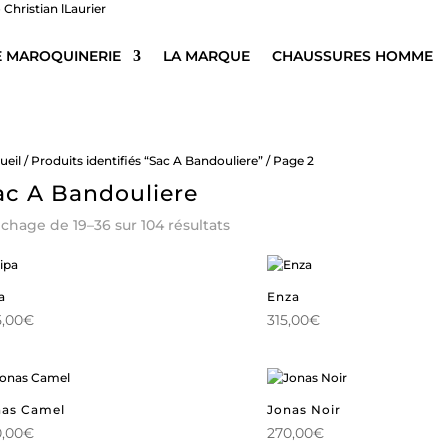
E MAROQUINERIE
LA MARQUE
CHAUSSURES HOMME
ueil
/
Produits identifiés “Sac A Bandouliere”
/ Page 2
ac A Bandouliere
Trié
ichage de 19–36 sur 104 résultats
du
plus
récent
au
a
Enza
plus
,00
€
315,00
€
ancien
nas Camel
Jonas Noir
,00
€
270,00
€