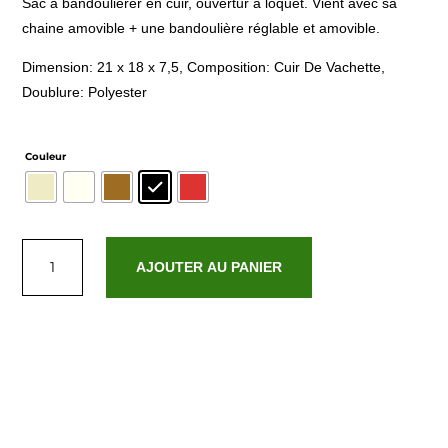
Sac à bandoulièrer en cuir, ouvertur à loquet. Vient avec sa
chaine amovible + une bandoulière réglable et amovible.
Dimension: 21 x 18 x 7,5, Composition: Cuir De Vachette,
Doublure: Polyester
Couleur
quantité
de
AJOUTER AU PANIER
Zia