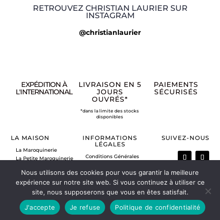
RETROUVEZ CHRISTIAN LAURIER SUR
INSTAGRAM
@christianlaurier
EXPÉDITION À
LIVRAISON EN 5
PAIEMENTS
L'INTERNATIONAL
JOURS
SÉCURISÉS
OUVRÉS*
*dans la limite des stocks
disponibles
LA MAISON
INFORMATIONS
SUIVEZ-NOUS
LÉGALES
La Maroquinerie
Conditions Générales
La Petite Maroquinerie
de Vente
A propos
Nous utilisons des cookies pour vous garantir la meilleure
Mentions légales
Nous contacter
Politique de retour
expérience sur notre site web. Si vous continuez à utiliser ce
Vos commandes
site, nous supposerons que vous en êtes satisfait.
Mon compte
J'accepte
Je refuse
Politique de confidentialité