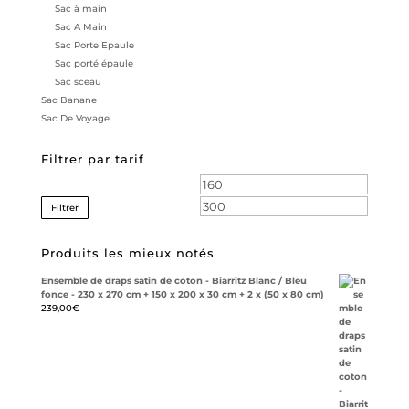
Sac à main
Sac A Main
Sac Porte Epaule
Sac porté épaule
Sac sceau
Sac Banane
Sac De Voyage
Filtrer par tarif
Prix
Prix
min
max
Filtrer
Produits les mieux notés
Ensemble de draps satin de coton - Biarritz Blanc / Bleu
fonce - 230 x 270 cm + 150 x 200 x 30 cm + 2 x (50 x 80 cm)
239,00
€