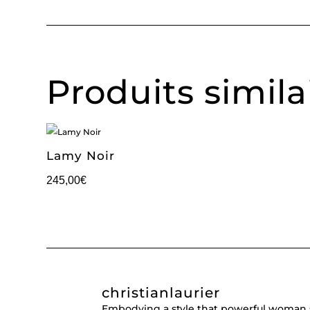
Produits simila
Lamy Noir
245,00
€
christianlaurier
Embodying a style that powerful woman 