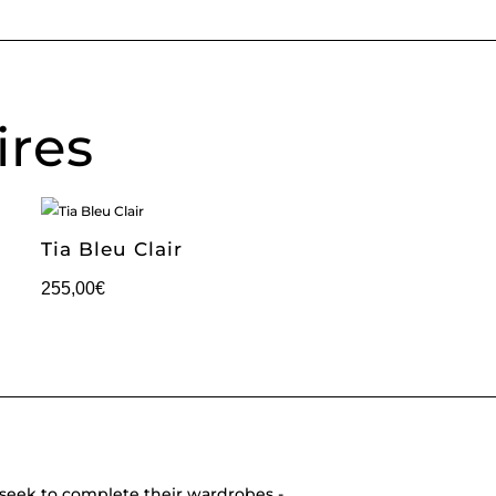
ires
Tia Bleu Clair
255,00
€
seek to complete their wardrobes -