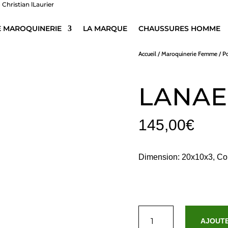
E MAROQUINERIE
LA MARQUE
CHAUSSURES HOMME
Accueil
/
Maroquinerie Femme
/
P
LANAE
145,00
€
Dimension: 20x10x3, Com
quantité
de
AJOUTE
Lanae