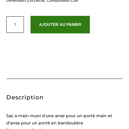
Dimension:23x16x36, Composition:Cuir
quantité
de
AJOUTER AU PANIER
Onelya
Noir
Description
Sac à main muni d’une anse pour un porté main et
d’anse pour un porté en bandoulière