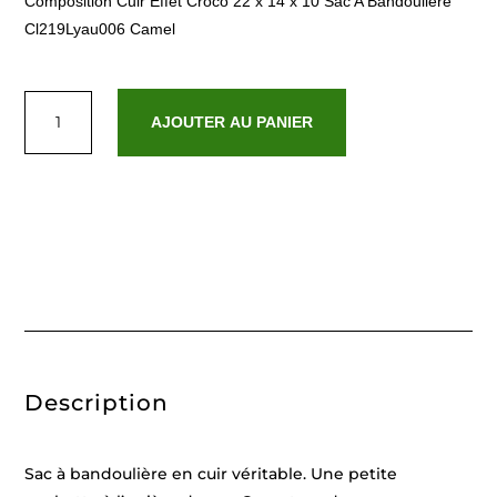
Composition Cuir Effet Croco 22 x 14 x 10 Sac A Bandouliere
Cl219Lyau006 Camel
quantité
de
AJOUTER AU PANIER
Lya
Camel
Description
Sac à bandoulière en cuir véritable. Une petite