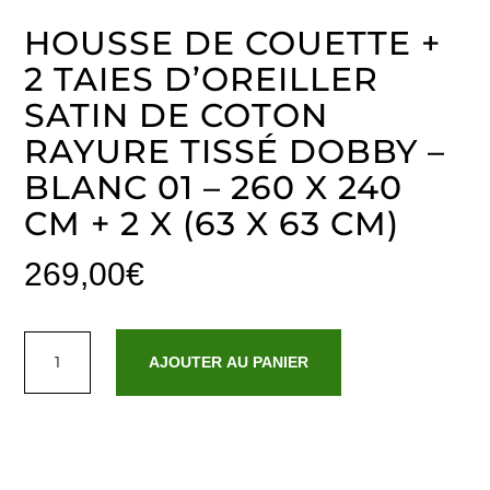
HOUSSE DE COUETTE +
2 TAIES D’OREILLER
SATIN DE COTON
RAYURE TISSÉ DOBBY –
BLANC 01 – 260 X 240
CM + 2 X (63 X 63 CM)
269,00
€
quantité
de
AJOUTER AU PANIER
Housse
de
couette
+
2
taies
d'oreiller
satin