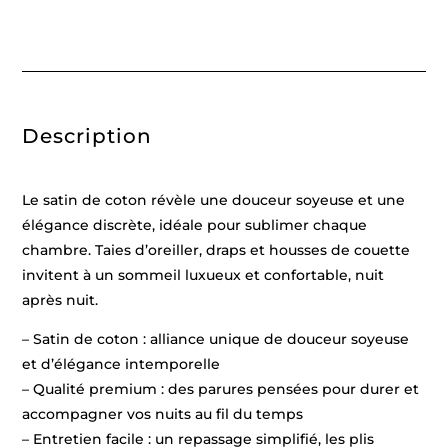
de
coton
rayure
tissé
dobby
-
Blanc
01
Description
-
260
x
240
cm
Le satin de coton révèle une douceur soyeuse et une
+
2
élégance discrète, idéale pour sublimer chaque
x
chambre. Taies d’oreiller, draps et housses de couette
(63
x
invitent à un sommeil luxueux et confortable, nuit
63
cm)
après nuit.
– Satin de coton : alliance unique de douceur soyeuse
et d’élégance intemporelle
– Qualité premium : des parures pensées pour durer et
accompagner vos nuits au fil du temps
– Entretien facile : un repassage simplifié, les plis