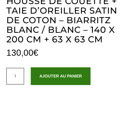
HOUSSE DE COUETTE +
TAIE D’OREILLER SATIN
DE COTON – BIARRITZ
BLANC / BLANC – 140 X
200 CM + 63 X 63 CM
130,00
€
quantité
de
AJOUTER AU PANIER
Housse
de
couette
+
taie
d'oreiller
satin
de
coton
-
Biarritz
Blanc