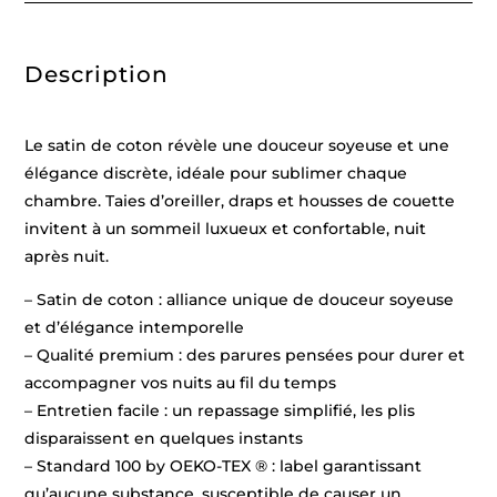
/
Blanc
-
140
Description
x
200
cm
+
63
Le satin de coton révèle une douceur soyeuse et une
x
63
élégance discrète, idéale pour sublimer chaque
cm
chambre. Taies d’oreiller, draps et housses de couette
invitent à un sommeil luxueux et confortable, nuit
après nuit.
– Satin de coton : alliance unique de douceur soyeuse
et d’élégance intemporelle
– Qualité premium : des parures pensées pour durer et
accompagner vos nuits au fil du temps
– Entretien facile : un repassage simplifié, les plis
disparaissent en quelques instants
– Standard 100 by OEKO-TEX ® : label garantissant
qu’aucune substance, susceptible de causer un