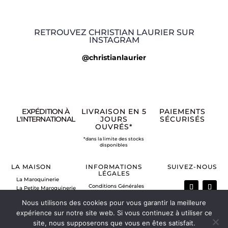
RETROUVEZ CHRISTIAN LAURIER SUR
INSTAGRAM
@christianlaurier
EXPÉDITION À
LIVRAISON EN 5
PAIEMENTS
L'INTERNATIONAL
JOURS
SÉCURISÉS
OUVRÉS*
*dans la limite des stocks
disponibles
LA MAISON
INFORMATIONS
SUIVEZ-NOUS
LÉGALES
La Maroquinerie
Conditions Générales
La Petite Maroquinerie
de Vente
A propos
Nous utilisons des cookies pour vous garantir la meilleure
Mentions légales
Nous contacter
Politique de retour
expérience sur notre site web. Si vous continuez à utiliser ce
Vos commandes
site, nous supposerons que vous en êtes satisfait.