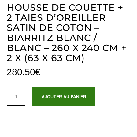
HOUSSE DE COUETTE +
2 TAIES D’OREILLER
SATIN DE COTON –
BIARRITZ BLANC /
BLANC – 260 X 240 CM +
2 X (63 X 63 CM)
280,50
€
quantité
de
AJOUTER AU PANIER
Housse
de
couette
+
2
taies
d'oreiller
satin
de