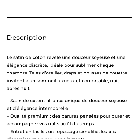
coton
-
Biarritz
Blanc
/
Blanc
-
Description
260
x
240
cm
+
Le satin de coton révèle une douceur soyeuse et une
2
x
élégance discrète, idéale pour sublimer chaque
(63
chambre. Taies d’oreiller, draps et housses de couette
x
63
invitent à un sommeil luxueux et confortable, nuit
cm)
après nuit.
– Satin de coton : alliance unique de douceur soyeuse
et d’élégance intemporelle
– Qualité premium : des parures pensées pour durer et
accompagner vos nuits au fil du temps
– Entretien facile : un repassage simplifié, les plis