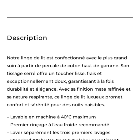
-
Grenoble
Bleu
clair
-
240
x
Description
220
cm
+
2
x
Notre linge de lit est confectionné avec le plus grand
(63
x
soin à partir de percale de coton haut de gamme. Son
63
tissage serré offre un toucher lisse, frais et
cm)
exceptionnellement doux, garantissant à la fois
durabilité et élégance. Avec sa finition mate raffinée et
sa nature respirante, ce linge de lit luxueux promet
confort et sérénité pour des nuits paisibles.
– Lavable en machine à 40°C maximum
– Premier rinçage à l’eau froide recommandé
– Laver séparément les trois premiers lavages