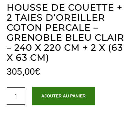
HOUSSE DE COUETTE +
2 TAIES D’OREILLER
COTON PERCALE –
GRENOBLE BLEU CLAIR
– 240 X 220 CM + 2 X (63
X 63 CM)
305,00
€
quantité
de
AJOUTER AU PANIER
Housse
de
couette
+
2
taies
d'oreiller
coton
percale