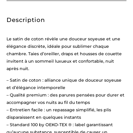
/
Blanc
-
135
Description
x
200
cm
+
80
Le satin de coton révèle une douceur soyeuse et une
x
80
élégance discrète, idéale pour sublimer chaque
cm
chambre. Taies d’oreiller, draps et housses de couette
invitent à un sommeil luxueux et confortable, nuit
après nuit.
– Satin de coton : alliance unique de douceur soyeuse
et d’élégance intemporelle
– Qualité premium : des parures pensées pour durer et
accompagner vos nuits au fil du temps
– Entretien facile : un repassage simplifié, les plis
disparaissent en quelques instants
– Standard 100 by OEKO-TEX ® : label garantissant
qu’aucune substance, susceptible de causer un