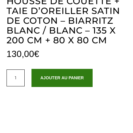
HOUSSE DE COUETTE +
TAIE D’OREILLER SATIN
DE COTON – BIARRITZ
BLANC / BLANC – 135 X
200 CM + 80 X 80 CM
130,00
€
quantité
de
AJOUTER AU PANIER
Housse
de
couette
+
taie
d'oreiller
satin
de
coton
-
Biarritz
Blanc