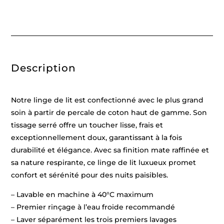
clair
-
240
x
300
cm
+
2
Description
x
(90
x
200
x
Notre linge de lit est confectionné avec le plus grand
30
cm)
soin à partir de percale de coton haut de gamme. Son
+
tissage serré offre un toucher lisse, frais et
2
x
exceptionnellement doux, garantissant à la fois
(63
x
durabilité et élégance. Avec sa finition mate raffinée et
63
sa nature respirante, ce linge de lit luxueux promet
cm)
confort et sérénité pour des nuits paisibles.
– Lavable en machine à 40°C maximum
– Premier rinçage à l’eau froide recommandé
– Laver séparément les trois premiers lavages