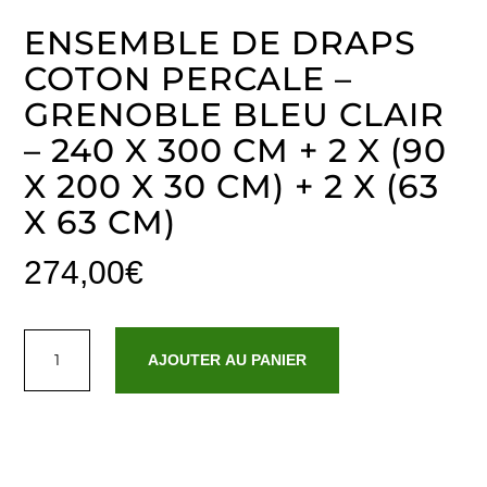
ENSEMBLE DE DRAPS
COTON PERCALE –
GRENOBLE BLEU CLAIR
– 240 X 300 CM + 2 X (90
X 200 X 30 CM) + 2 X (63
X 63 CM)
274,00
€
quantité
de
AJOUTER AU PANIER
Ensemble
de
draps
coton
percale
-
Grenoble
Bleu