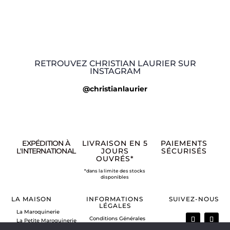
RETROUVEZ CHRISTIAN LAURIER SUR
INSTAGRAM
@christianlaurier
EXPÉDITION À
LIVRAISON EN 5
PAIEMENTS
L'INTERNATIONAL
JOURS
SÉCURISÉS
OUVRÉS*
*dans la limite des stocks
disponibles
LA MAISON
INFORMATIONS
SUIVEZ-NOUS
LÉGALES
La Maroquinerie
Conditions Générales
La Petite Maroquinerie
de Vente
A propos