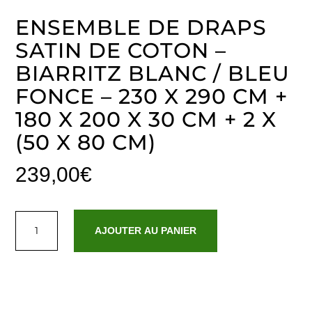
ENSEMBLE DE DRAPS
SATIN DE COTON –
BIARRITZ BLANC / BLEU
FONCE – 230 X 290 CM +
180 X 200 X 30 CM + 2 X
(50 X 80 CM)
239,00
€
quantité
de
AJOUTER AU PANIER
Ensemble
de
draps
satin
de
coton
-
Biarritz