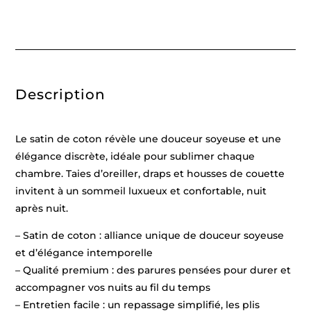
Blanc
/
Bleu
fonce
-
230
x
290
Description
cm
+
180
x
200
Le satin de coton révèle une douceur soyeuse et une
x
30
élégance discrète, idéale pour sublimer chaque
cm
chambre. Taies d’oreiller, draps et housses de couette
+
2
invitent à un sommeil luxueux et confortable, nuit
x
(50
après nuit.
x
80
– Satin de coton : alliance unique de douceur soyeuse
cm)
et d’élégance intemporelle
– Qualité premium : des parures pensées pour durer et
accompagner vos nuits au fil du temps
– Entretien facile : un repassage simplifié, les plis