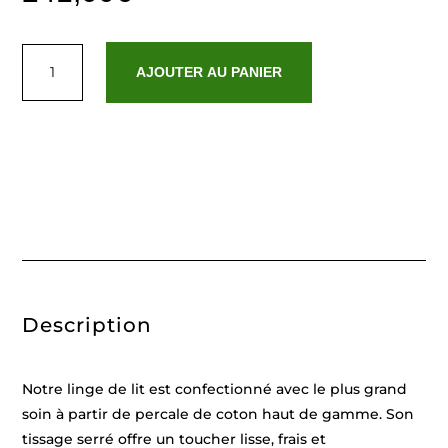
quantité
de
AJOUTER AU PANIER
Ensemble
de
draps
coton
percale
-
Grenoble
Bleu
clair
-
240
x
300
cm
+
180
Description
x
200
x
30
cm
Notre linge de lit est confectionné avec le plus grand
+
2
soin à partir de percale de coton haut de gamme. Son
x
tissage serré offre un toucher lisse, frais et
(63