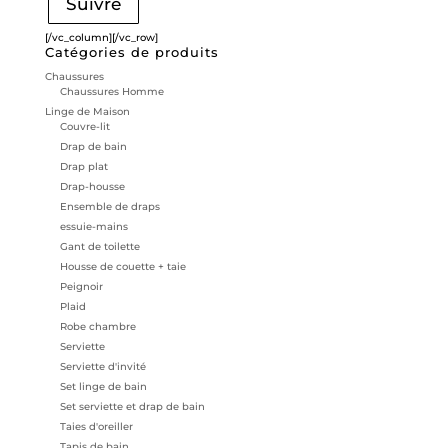
Suivre
[/vc_column][/vc_row]
Catégories de produits
Chaussures
Chaussures Homme
Linge de Maison
Couvre-lit
Drap de bain
Drap plat
Drap-housse
Ensemble de draps
essuie-mains
Gant de toilette
Housse de couette + taie
Peignoir
Plaid
Robe chambre
Serviette
Serviette d'invité
Set linge de bain
Set serviette et drap de bain
Taies d'oreiller
Tapis de bain