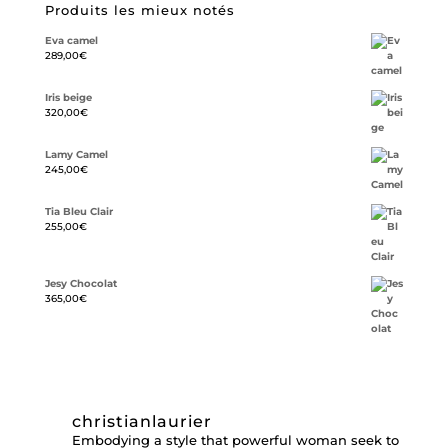
Produits les mieux notés
Eva camel
289,00
€
Iris beige
320,00
€
Lamy Camel
245,00
€
Tia Bleu Clair
255,00
€
Jesy Chocolat
365,00
€
christianlaurier
Embodying a style that powerful woman seek to