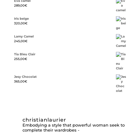
Eva camel
289,00
€
Iris beige
320,00
€
Lamy Camel
245,00
€
Tia Bleu Clair
255,00
€
Jesy Chocolat
365,00
€
christianlaurier
Embodying a style that powerful woman seek to
complete their wardrobes -