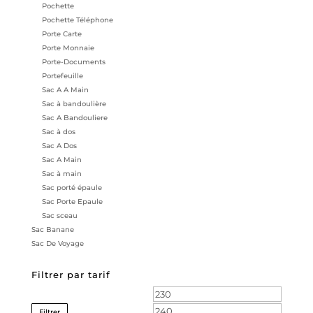
Pochette
Pochette Téléphone
Porte Carte
Porte Monnaie
Porte-Documents
Portefeuille
Sac A A Main
Sac à bandoulière
Sac A Bandouliere
Sac à dos
Sac A Dos
Sac A Main
Sac à main
Sac porté épaule
Sac Porte Epaule
Sac sceau
Sac Banane
Sac De Voyage
Filtrer par tarif
Prix
Prix
min
max
Filtrer