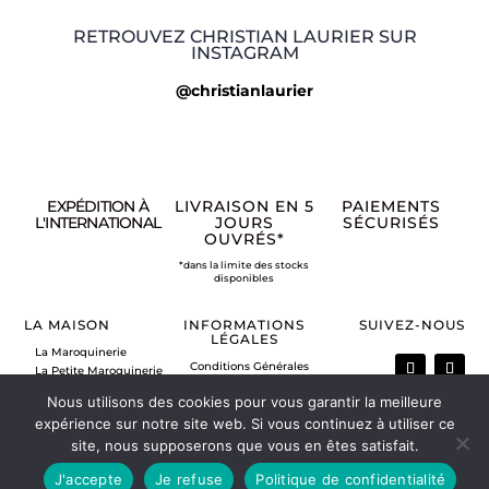
RETROUVEZ CHRISTIAN LAURIER SUR
INSTAGRAM
@christianlaurier
EXPÉDITION À
LIVRAISON EN 5
PAIEMENTS
L'INTERNATIONAL
JOURS
SÉCURISÉS
OUVRÉS*
*dans la limite des stocks
disponibles
LA MAISON
INFORMATIONS
SUIVEZ-NOUS
LÉGALES
La Maroquinerie
Conditions Générales
La Petite Maroquinerie
de Vente
A propos
Nous utilisons des cookies pour vous garantir la meilleure
Mentions légales
Nous contacter
expérience sur notre site web. Si vous continuez à utiliser ce
Politique de retour
Vos commandes
site, nous supposerons que vous en êtes satisfait.
Mon compte
J'accepte
Je refuse
Politique de confidentialité