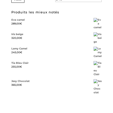
Produits les mieux notés
Eva camel
289,00
€
Iris beige
320,00
€
Lamy Camel
245,00
€
Tia Bleu Clair
255,00
€
Jesy Chocolat
365,00
€