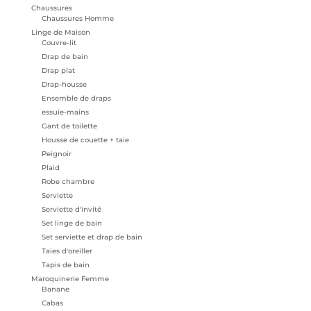
Chaussures
Chaussures Homme
Linge de Maison
Couvre-lit
Drap de bain
Drap plat
Drap-housse
Ensemble de draps
essuie-mains
Gant de toilette
Housse de couette + taie
Peignoir
Plaid
Robe chambre
Serviette
Serviette d'invité
Set linge de bain
Set serviette et drap de bain
Taies d'oreiller
Tapis de bain
Maroquinerie Femme
Banane
Cabas