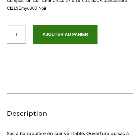
Composition Cuir Effet Croco 27 x 19 x 12 Sac A Bandouliere
Cl219Emyu900 Noir
quantité
de
AJOUTER AU PANIER
Emy
Noir
Description
Sac à bandoulère en cuir véritable. Ouverture du sac à