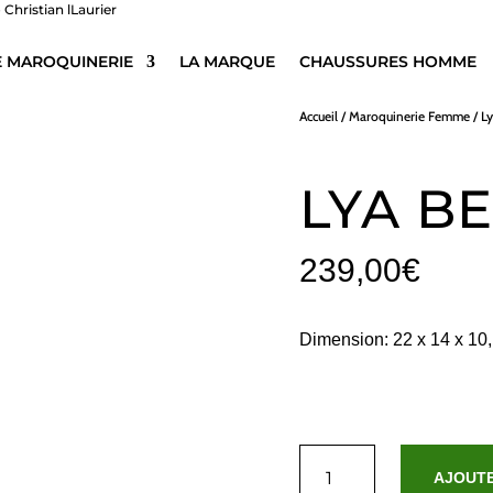
E MAROQUINERIE
LA MARQUE
CHAUSSURES HOMME
Accueil
/
Maroquinerie Femme
/ L
LYA BE
239,00
€
Dimension: 22 x 14 x 10,
quantité
de
AJOUTE
Lya