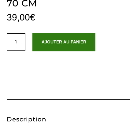
70 CM
39,00
€
quantité
de
AJOUTER AU PANIER
Tapis
de
bain
coton
-
design
18
Sable
-
50
x
70
cm
Description