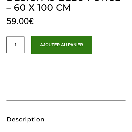
– 60 X 100 CM
59,00
€
quantité
de
AJOUTER AU PANIER
Tapis
de
bain
coton
-
design
19
Bleu
foncé
-
60
x
100
cm
Description