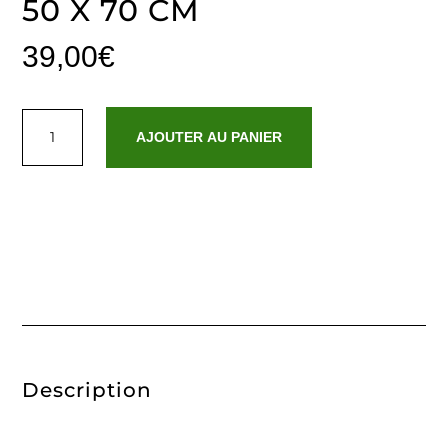
50 X 70 CM
39,00
€
quantité
de
AJOUTER AU PANIER
Tapis
de
bain
coton
-
design
18
Gris
foncé
-
50
x
70
cm
Description