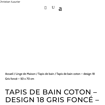
Accueil
/
Linge de Maison
/
Tapis de bain
/ Tapis de bain coton – design 18
Gris foncé – 50 x 70 cm
TAPIS DE BAIN COTON –
DESIGN 18 GRIS FONCÉ –