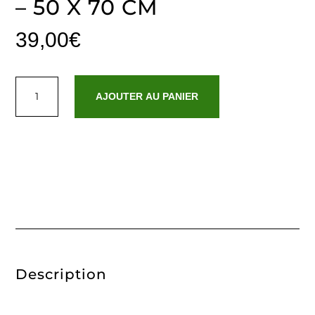
– 50 X 70 CM
39,00
€
quantité
de
AJOUTER AU PANIER
Tapis
de
bain
coton
-
design
18
Bleu
foncé
-
50
x
70
cm
Description