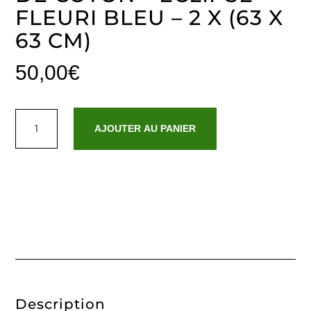
FLEURI BLEU – 2 X (63 X
63 CM)
50,00
€
quantité
de
AJOUTER AU PANIER
Taie
d'oreiller
satin
de
coton
-
Eclipse
fleuri
Bleu
-
2
x
(63
x
63
cm)
Description