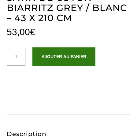
BIARRITZ GREY / BLANC
– 43 X 210 CM
53,00
€
quantité
de
AJOUTER AU PANIER
Taie
de
traversin
satin
de
coton
-
Biarritz
Grey
/
Blanc
-
43
x
210
cm
Description