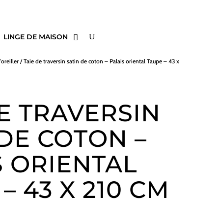
LINGE DE MAISON
'oreiller
/ Taie de traversin satin de coton – Palais oriental Taupe – 43 x
DE TRAVERSIN
 DE COTON –
S ORIENTAL
– 43 X 210 CM