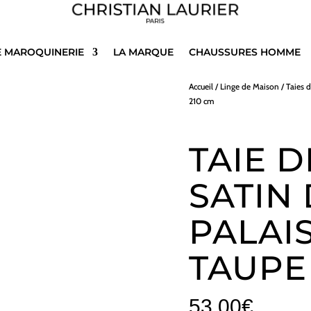
E MAROQUINERIE
LA MARQUE
CHAUSSURES HOMME
Accueil
/
Linge de Maison
/
Taies d
210 cm
TAIE 
SATIN
PALAI
TAUPE 
53,00
€