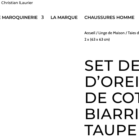
E MAROQUINERIE
LA MARQUE
CHAUSSURES HOMME
Accueil
/
Linge de Maison
/
Taies d
2 x (63 x 63 cm)
SET DE
D’ORE
DE CO
BIARRI
TAUPE 