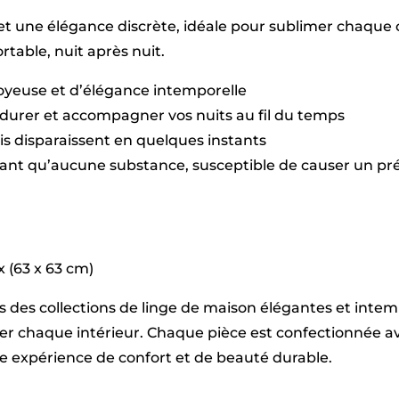
2
t une élégance discrète, idéale pour sublimer chaque c
x
(63
table, nuit après nuit.
x
63
soyeuse et d’élégance intemporelle
cm)
durer et accompagner vos nuits au fil du temps
plis disparaissent en quelques instants
sant qu’aucune substance, susceptible de causer un pré
 x (63 x 63 cm)
vers des collections de linge de maison élégantes et int
imer chaque intérieur. Chaque pièce est confectionnée
une expérience de confort et de beauté durable.