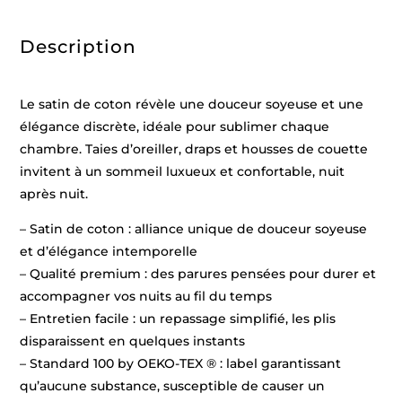
-
2
x
Description
(50
x
70
cm)
Le satin de coton révèle une douceur soyeuse et une
élégance discrète, idéale pour sublimer chaque
chambre. Taies d’oreiller, draps et housses de couette
invitent à un sommeil luxueux et confortable, nuit
après nuit.
– Satin de coton : alliance unique de douceur soyeuse
et d’élégance intemporelle
– Qualité premium : des parures pensées pour durer et
accompagner vos nuits au fil du temps
– Entretien facile : un repassage simplifié, les plis
disparaissent en quelques instants
– Standard 100 by OEKO-TEX ® : label garantissant
qu’aucune substance, susceptible de causer un