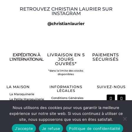
RETROUVEZ CHRISTIAN LAURIER SUR
INSTAGRAM
@christianlaurier
EXPÉDITION À
LIVRAISON EN 5
PAIEMENTS
L'INTERNATIONAL
JOURS
SÉCURISÉS
OUVRÉS*
*dans la limite des stocks
disponibles
LA MAISON
INFORMATIONS
SUIVEZ-NOUS
LÉGALES
La Maroquinerie
Conditions Générales
La Petite Maroquinerie
de Vente
A propos
Nous utilisons des cookies pour vous garantir la meilleure
Mentions légales
Nous contacter
Politique de retour
expérience sur notre site web. Si vous continuez à utiliser ce
Vos commandes
site, nous supposerons que vous en êtes satisfait.
Mon compte
J'accepte
Je refuse
Politique de confidentialité