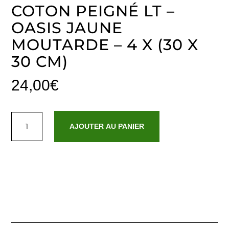
COTON PEIGNÉ LT –
OASIS JAUNE
MOUTARDE – 4 X (30 X
30 CM)
24,00
€
quantité
de
AJOUTER AU PANIER
Serviette
d'invité
coton
peigné
LT
-
Oasis
Jaune
moutarde
-
4
x
(30