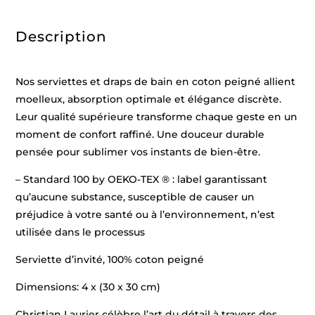
x
30
cm)
Description
Nos serviettes et draps de bain en coton peigné allient
moelleux, absorption optimale et élégance discrète.
Leur qualité supérieure transforme chaque geste en un
moment de confort raffiné. Une douceur durable
pensée pour sublimer vos instants de bien-être.
– Standard 100 by OEKO-TEX ® : label garantissant
qu’aucune substance, susceptible de causer un
préjudice à votre santé ou à l’environnement, n’est
utilisée dans le processus
Serviette d’invité, 100% coton peigné
Dimensions: 4 x (30 x 30 cm)
Christian Laurier célèbre l’art du détail à travers des