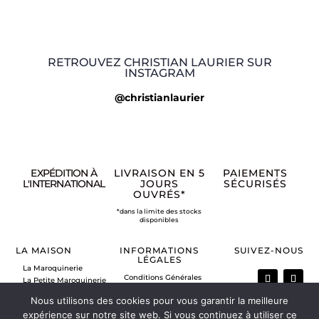
RETROUVEZ CHRISTIAN LAURIER SUR
INSTAGRAM
@christianlaurier
EXPÉDITION À
LIVRAISON EN 5
PAIEMENTS
L'INTERNATIONAL
JOURS
SÉCURISÉS
OUVRÉS*
*dans la limite des stocks
disponibles
LA MAISON
INFORMATIONS
SUIVEZ-NOUS
LÉGALES
La Maroquinerie
Conditions Générales
La Petite Maroquinerie
de Vente
A propos
Nous utilisons des cookies pour vous garantir la meilleure
Mentions légales
Nous contacter
Politique de retour
expérience sur notre site web. Si vous continuez à utiliser ce