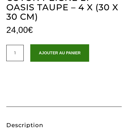
OASIS TAUPE – 4 X (30 X
30 CM)
24,00
€
quantité
de
AJOUTER AU PANIER
Serviette
d'invité
coton
peigné
LT
-
Oasis
Taupe
-
4
x
(30
x
30
cm)
Description