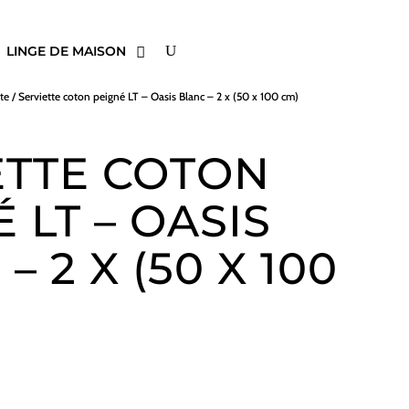
LINGE DE MAISON
tte
/ Serviette coton peigné LT – Oasis Blanc – 2 x (50 x 100 cm)
ETTE COTON
 LT – OASIS
– 2 X (50 X 100