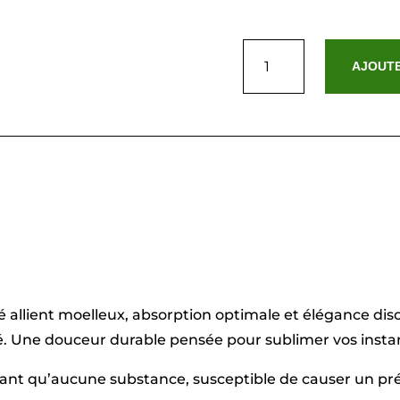
quantité
de
AJOUTE
Serviette
coton
peigné
LT
-
Oasis
Blanc
-
2
x
(50
x
100
cm)
é allient moelleux, absorption optimale et élégance dis
. Une douceur durable pensée pour sublimer vos instan
sant qu’aucune substance, susceptible de causer un pré