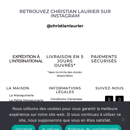
RETROUVEZ CHRISTIAN LAURIER SUR
INSTAGRAM
@christianlaurier
EXPÉDITION À
LIVRAISON EN 5
PAIEMENTS
L'INTERNATIONAL
JOURS
SÉCURISÉS
OUVRÉS*
*dans la limite des stocks
disponibles
LA MAISON
INFORMATIONS
SUIVEZ-NOUS
LÉGALES
La Maroquinerie
Conditions Générales
La Petite Maroquinerie
de Vente
A propos
Nous utilisons des cookies pour vous garantir la meilleure
Mentions légales
Nous contacter
Politique de retour
expérience sur notre site web. Si vous continuez à utiliser ce
Vos commandes
site, nous supposerons que vous en êtes satisfait.
Mon compte
J'accepte
Je refuse
Politique de confidentialité