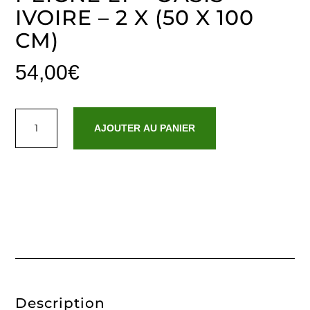
IVOIRE – 2 X (50 X 100
CM)
54,00
€
quantité
de
AJOUTER AU PANIER
Serviette
coton
peigné
LT
-
Oasis
Ivoire
-
2
x
(50
x
100
cm)
Description