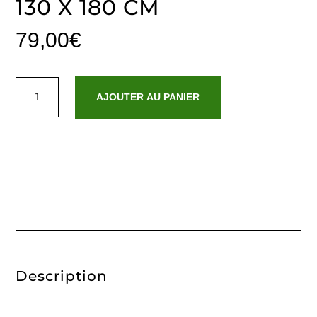
130 X 180 CM
79,00
€
quantité
de
AJOUTER AU PANIER
Plaid
tissé
-
Tartan
Taupe
/
Brun
clair
-
130
x
180
cm
Description