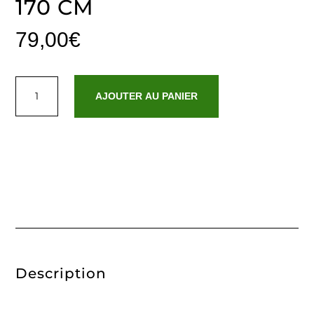
170 CM
79,00
€
quantité
de
AJOUTER AU PANIER
Plaid
tissé
-
Tartan
Waffle
Taupe
-
130
x
170
cm
Description